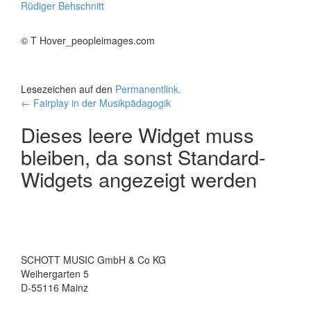
Rüdiger Behschnitt
© T Hover_peopleimages.com
Lesezeichen auf den
Permanentlink
.
Beitrags-
←
Fairplay in der Musikpädagogik
Navigation
Dieses leere Widget muss
bleiben, da sonst Standard-
Widgets angezeigt werden
SCHOTT MUSIC GmbH & Co KG
Weihergarten 5
D-55116 Mainz