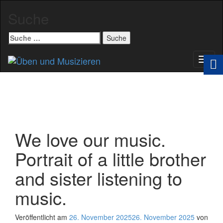
Suche
Suche
nach:
Schal
Navig
We love our music.
Portrait of a little brother
and sister listening to
music.
Veröffentlicht am
26. November 2025
26. November 2025
von