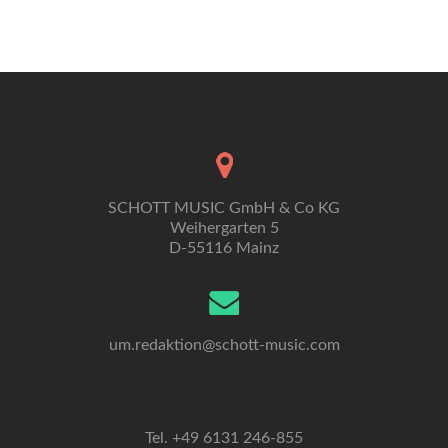
Navigation
SCHOTT MUSIC GmbH & Co KG
Weihergarten 5
D-55116 Mainz
um.redaktion@schott-music.com
Tel. +49 6131 246-855