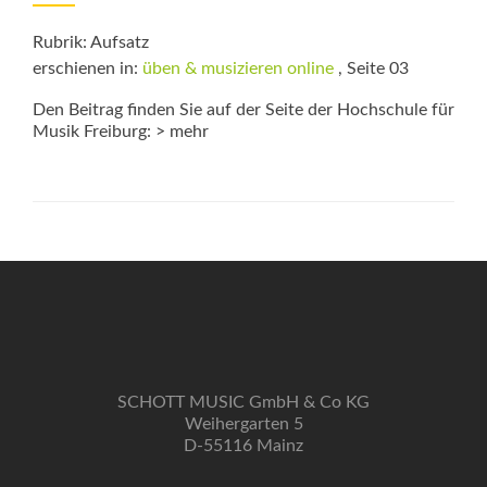
Rubrik: Aufsatz
erschienen in:
üben & musizieren online
, Seite 03
Den Beitrag finden Sie auf der Seite der Hochschule für
Musik Freiburg: > mehr
SCHOTT MUSIC GmbH & Co KG
Weihergarten 5
D-55116 Mainz