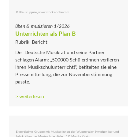
© Klaus Eppele_www.stock.adobe.com
üben & musizieren 1/2026
Unterrichten als Plan B
Rubrik: Bericht
Der Deutsche Musikrat und seine Partner
schlagen Alarm: „500000 Schüler:innen verlieren
ihren Musikschulunterricht!“, betitelten sie eine
Pressemitteilung, die zur Novemberstimmung
passte.
> weiterlesen
Expertissimo-Gruppe mit Musiker:innen der Wuppertaler Symphoniker und
Lehrkräften der Musikschule Hilden / © Monika Greim