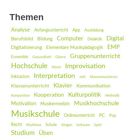
Themen
Analyse
Anfangsunterricht
App
Ausbildung
Digital
Computer
Berufsbild
Bildung
Didaktik
EMP
Digitalisierung
Elementare Musikpädagogik
Gruppenunterricht
Ensemble
Gesundheit
Gitarre
Hochschule
Improvisation
Hören
Interpretation
Inklusion
JeKi
Klassenmusizieren
Klavier
Klassenunterricht
Kommunikation
Kulturpolitik
Kooperation
Komposition
Methodik
Musikhochschule
Motivation
Musikermedizin
Musikschule
PC
Onlineunterricht
Pop
Recht
Schule
Rhythmus
Singen
Software
Spiel
Studium
Üben