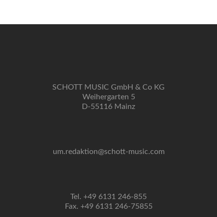
SCHOTT MUSIC GmbH & Co KG
Weihergarten 5
D-55116 Mainz
um.redaktion@schott-music.com
Tel. +49 6131 246-855
Fax. +49 6131 246-75855