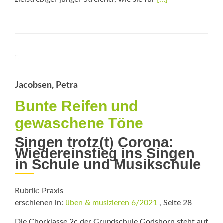
more
about
Jedem
Kind
sein
Recht
auf
musikalische
Jacobsen, Petra
Bildung!
Bunte Reifen und
gewaschene Töne
Singen trotz(t) Corona:
Wiedereinstieg ins Singen
in Schule und Musikschule
Rubrik: Praxis
erschienen in:
üben & musizieren 6/2021
, Seite 28
Die Chorklasse 2c der Grundschule Godshorn steht auf