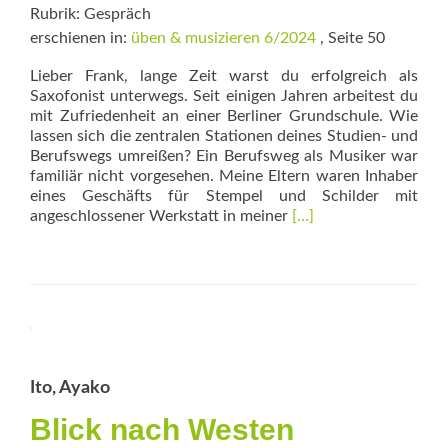
Rubrik: Gespräch
erschienen in:
üben & musizieren 6/2024
, Seite 50
Lieber Frank, lange Zeit warst du erfolgreich als
Saxofonist unterwegs. Seit einigen Jahren arbeitest du
mit Zufriedenheit an einer Berliner Grundschule. Wie
lassen sich die zentralen Stationen deines Studien- und
Berufswegs umreißen? Ein Berufsweg als Musiker war
familiär nicht vorgesehen. Meine Eltern waren Inhaber
eines Geschäfts für Stempel und Schilder mit
Read
angeschlossener Werkstatt in meiner
[…]
more
about
Quereinstieg
in
den
Schuldienst
Ito, Ayako
Blick nach Westen