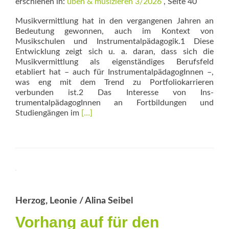
erschienen in:
üben & musizieren 3/2026
, Seite 40
Musikvermittlung hat in den vergangenen Jahren an
Bedeutung gewonnen, auch im Kontext von
Musikschulen und Instrumentalpädagogik.1 Diese
Entwicklung zeigt sich u. a. daran, dass sich die
Musikvermittlung als eigenständiges Berufsfeld
etabliert hat – auch für InstrumentalpädagogInnen –,
was eng mit dem Trend zu Portfoliokarrieren
verbunden ist.2 Das Interesse von Ins­
trumentalpädagogInnen an Fortbildungen und
Read
Studiengängen im
[…]
more
about
Wie
viel
Schule
braucht
es?
Herzog, Leonie / Alina Seibel
Vorhang auf für den