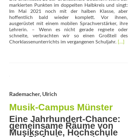
markierten Punkten im doppelten Halbkreis und singt:
Im Mai 2021 noch mit der halben Klasse, aber
hoffentlich bald wieder komplett. Vor ihnen,
ausgerüstet mit einem mobilen Sprachverstärker, ihre
Lehrerin. – Wenn es nicht gerade regnete oder
schneite, verbrachten wir so einen Großteil des
Read
Chorklassenunterrichts im vergangenen Schuljahr.
[…]
more
about
Bunte
Reifen
und
gewasch
Töne
Rademacher, Ulrich
Musik-Campus Münster
Eine Jahrhundert-Chance:
gemeinsame Räume von
Musikschule, Hochschule