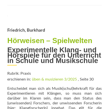
Vorhang
auf
für
den
Ganztag
Friedrich, Burkhard
Hörweisen – Spielwelten
Experimentelle Klang- und
Hörspiele für den Unterricht
in Schule und Musikschule
Rubrik: Praxis
erschienen in:
üben & musizieren 3/2025
, Seite 30
Entscheidet man sich als Musik(schul)lehrkraft für das
Experimentieren mit Klängen, so muss man sich
darüber im Klaren sein, dass man den Status des
(unwissenden) Forschers, der unwissenden Forscherin
(hier: KlangforscherIn) innehat. Das gilt für die