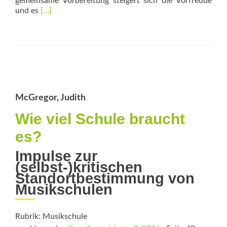
gemeinsame Vorbereitung steigert sich die Vorfreude
Read
und es
[…]
more
about
Unterwegs
mit
Chören
und
Ensembles
McGregor, Judith
Wie viel Schule braucht
es?
Impulse zur
(selbst-)kritischen
Standortbestimmung von
Musikschulen
Rubrik: Musikschule