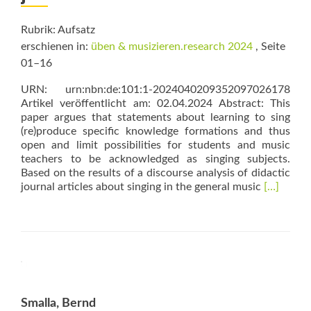
Rubrik: Aufsatz
erschienen in:
üben & musizieren.research 2024
, Seite
01–16
URN: urn:nbn:de:101:1-2024040209352097026178
Artikel veröffentlicht am: 02.04.2024 Abstract: This
paper argues that statements about learning to sing
(re)produce specific knowledge formations and thus
open and limit possibilities for students and music
teachers to be acknowledged as singing subjects.
Based on the results of a discourse analysis of didactic
Read
journal articles about singing in the general music
[…]
more
about
Von
den
Möglichke
ein
singendes
Subjekt
Smalla, Bernd
zu