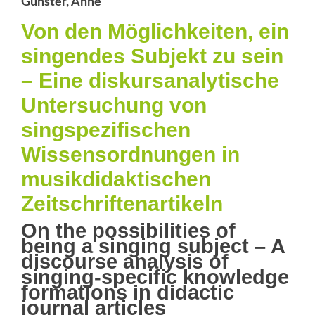
Günster, Anne
Von den Möglichkeiten, ein
singendes Subjekt zu sein
– Eine diskursanalytische
Untersuchung von
singspezifischen
Wissensordnungen in
musikdidaktischen
Zeitschriftenartikeln
On the possibilities of
being a singing subject – A
discourse analysis of
singing-specific knowledge
formations in didactic
journal articles