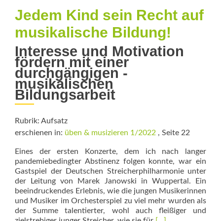
sein
Jedem Kind sein Recht auf
–
musikalische Bildung!
Eine
diskursan
Interesse und Motivation
Untersuc
fördern mit einer
von
durchgängigen ­
singspezi
Wissenso
musikalischen
in
Bildungsarbeit
musikdida
Zeitschrif
Rubrik: Aufsatz
erschienen in:
üben & musizieren 1/2022
, Seite 22
Eines der ersten Konzerte, dem ich nach langer
pandemiebedingter Abstinenz folgen konnte, war ein
Gastspiel der Deutschen Streicherphilharmonie unter
der Leitung von Marek Janowski in Wuppertal. Ein
beeindruckendes Erlebnis, wie die jungen Musikerinnen
und Musiker im Orchesterspiel zu viel mehr wurden als
der Summe talentierter, wohl auch fleißiger und
Read
zielstrebiger junger Streicher, wie sie für
[…]