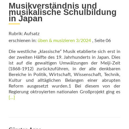
Musikverständnis und
musikalische Schulbildung
in Japan
Rubrik: Aufsatz
erschienen in:
üben & musizieren 3/2024
, Seite 06
Die westliche „klassische“ Musik etablierte sich erst in
der zweiten Hälfte des 19. Jahrhunderts in Japan. Dies
ist auf die gewaltigen Umwälzungen der Meiji-Zeit
(1868-1912) zurückzuführen, in der alle denkbaren
Bereiche in Politik, Wirtschaft, Wissenschaft, Technik,
Kultur und alltäglichen Belangen einer abrupten
Reform ausgesetzt wurden.1 Bei diesem von der
Rea
Regierung oktroyierten nationalen Großprojekt ging es
mor
[…]
abo
Blic
nac
Wes