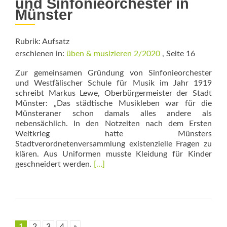
und Sinfonieorchester in
Münster
Rubrik: Aufsatz
erschienen in:
üben & musizieren 2/2020
, Seite 16
Zur gemeinsamen Gründung von Sinfonieorchester
und Westfälischer Schule für Musik im Jahr 1919
schreibt Markus Lewe, Oberbürgermeister der Stadt
Münster: „Das städtische Musikleben war für die
Münsteraner schon damals alles andere als
nebensächlich. In den Notzeiten nach dem Ersten
Weltkrieg hatte Münsters
Stadtverordnetenversammlung existenzielle Fragen zu
klären. Aus Uniformen musste Kleidung für Kinder
Read
geschneidert werden.
[…]
more
about
Musik-
Campus
Münster
1
2
3
4
»