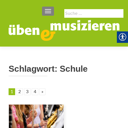
SCHALTE NAVIGATION
Suche
nach:
Schlagwort:
Schule
1
2
3
4
»