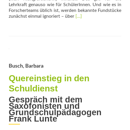
Lehrkraft genauso wie für SchülerInnen. Und wie es in
Forscherteams üblich ist, werden bekannte Fundstücke
Read
zunächst einmal ignoriert – über
[…]
more
about
Hörweisen
–
Spielwelten
Busch, Barbara
Quereinstieg in den
Schuldienst
Gespräch mit dem
Saxofonisten und
Grundschulpädagogen
Frank Lunte