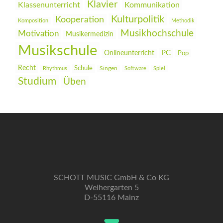
Klavier
Klassenunterricht
Kommunikation
Kulturpolitik
Kooperation
Komposition
Methodik
Musikhochschule
Motivation
Musikermedizin
Musikschule
PC
Onlineunterricht
Pop
Recht
Schule
Rhythmus
Singen
Software
Spiel
Studium
Üben
SCHOTT MUSIC GmbH & Co KG
Weihergarten 5
D-55116 Mainz