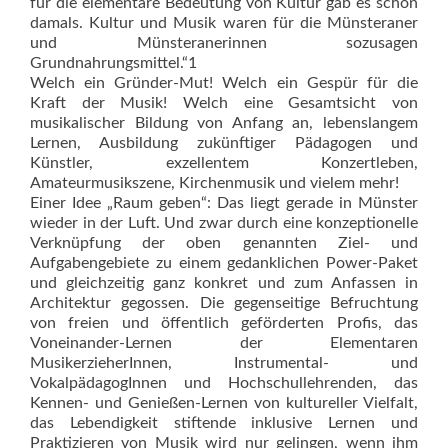
für die elementare Bedeutung von Kultur gab es schon
damals. Kultur und Musik waren für die Münsteraner
und Münsteranerinnen sozusagen
Grundnahrungsmittel.“1
Welch ein Gründer-Mut! Welch ein Gespür für die
Kraft der Musik! Welch eine Gesamtsicht von
musikalischer Bildung von Anfang an, lebenslangem
Lernen, Ausbildung zukünftiger Pädagogen und
Künstler, exzellentem Konzertleben,
Amateurmusikszene, Kirchenmusik und vielem mehr!
Einer Idee „Raum geben“: Das liegt gerade in Münster
wieder in der Luft. Und zwar durch eine konzeptionelle
Verknüpfung der oben genannten Ziel- und
Aufgabengebiete zu einem gedanklichen Power-Paket
und gleichzeitig ganz konkret und zum Anfassen in
Architektur gegossen. Die gegenseitige Befruchtung
von freien und öffentlich geförderten Profis, das
Voneinander-Lernen der Elementaren
MusikerzieherInnen, Instrumental- und
VokalpädagogInnen und Hochschullehrenden, das
Kennen- und Genießen-Lernen von kultureller Vielfalt,
das Lebendigkeit stiftende inklusive Lernen und
Praktizieren von Musik wird nur gelingen, wenn ihm