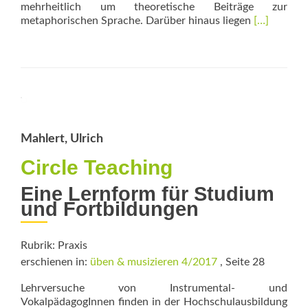
mehrheitlich um theoretische Beiträge zur
Read
metaphorischen Sprache. Darüber hinaus liegen
[…]
more
about
Wie
spreche
ich?
Mahlert, Ulrich
Circle Teaching
Eine Lernform für ­Studium
und Fortbildungen
Rubrik: Praxis
erschienen in:
üben & musizieren 4/2017
, Seite 28
Lehrversuche von Instrumental- und
VokalpädagogInnen finden in der Hochschulausbildung