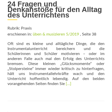
24 Fragen und
Denkanstöße für den Alltag
des Unterrichtens
Rubrik: Praxis
erschienen in:
üben & musizieren 5/2019
, Seite 38
Oft sind es kleine und alltägliche Dinge, die den
Instrumentalunterricht bereichern und die
Schülerinnen und Schüler motivieren – oder im
anderen Falle auch mal den Erfolg des Unterrichts
bremsen. Diese kleinen „Glücksmomente“ oder
„Stolpersteine“ immer wieder kritisch zu hinterfragen,
hält uns Instrumentallehrkräfte wach und den
Unterricht hoffentlich lebendig. Auf den beiden
Read
vorangehenden Seiten finden Sie
[…]
more
about
Adventskalender