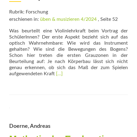
Rubrik: Forschung
erschienen in:
üben & musizieren 4/2024
, Seite 52
Was beurteilt eine Violinlehrkraft beim Vortrag der
SchülerInnen? Der erste Aspekt bezieht sich auf das
optisch Wahrnehmbare: Wie wird das Instrument
gehalten? Wie sind die Bewegungen des Bogens?
Schon hier treten die ersten Grauzonen in der
Beurteilung auf: Je nach Körperbau lässt sich nicht
genau erkennen, ob sich das Maß der zum Spielen
Read
aufgewendeten Kraft
[…]
more
about
Wo
wirken
welche
Kräfte?
Doerne, Andreas