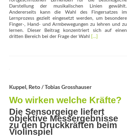
fortgeschrittenen Lernenden für die bestmögliche
Darstellung der musikalischen Linien gewählt.
Andererseits kann die Wahl des Fingersatzes im
Lernprozess gezielt eingesetzt werden, um besondere
Finger-, Hand- und Armbewegungen zu lehren und zu
lernen. Dieser Beitrag konzentriert sich auf einen
Read
dritten Bereich bei der Frage der Wahl
[…]
more
about
Welchen
Fingersatz
soll
ich
wählen?
Kuppel, Reto / Tobias Grosshauser
Wo wirken welche Kräfte?
Die Sensorgeige liefert
objektive Messergebnisse
zu den ­Druckkräften beim
Violinspiel