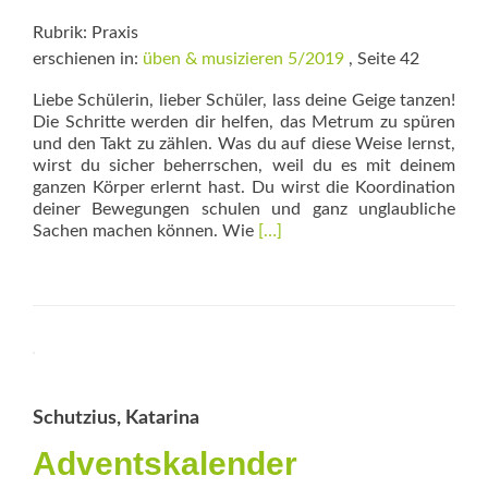
Rubrik: Praxis
erschienen in:
üben & musizieren 5/2019
, Seite 42
Liebe Schülerin, lieber Schüler, lass deine Geige tanzen!
Die Schritte werden dir helfen, das Metrum zu spüren
und den Takt zu zählen. Was du auf diese Weise lernst,
wirst du sicher beherrschen, weil du es mit deinem
ganzen Körper erlernt hast. Du wirst die Koordination
deiner Bewegungen schulen und ganz unglaubliche
Read
Sachen machen können. Wie
[…]
more
about
Les
Violons
Dansants
Schutzius, Katarina
Adventskalender