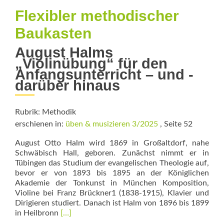
Flexibler ­methodischer
Baukasten
August Halms
„Violinübung“ für den
Anfangsunterricht – und ­
darüber hinaus
Rubrik: Methodik
erschienen in:
üben & musizieren 3/2025
, Seite 52
August Otto Halm wird 1869 in Großaltdorf, nahe
Schwäbisch Hall, geboren. Zunächst nimmt er in
Tübingen das Studium der evangelischen Theologie auf,
bevor er von 1893 bis 1895 an der Königlichen
Akademie der Tonkunst in München Komposition,
Violine bei Franz Brückner1 (1838-1915), Klavier und
Dirigieren studiert. Danach ist Halm von 1896 bis 1899
Read
in Heilbronn
[…]
more