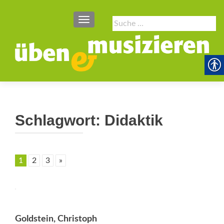
SCHALTE NAVIGATION
Suche
nach:
Schlagwort:
Didaktik
1
2
3
»
Goldstein, Christoph