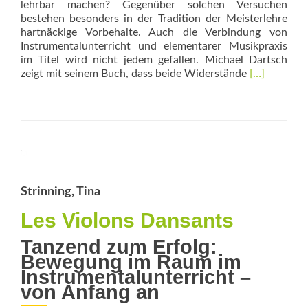
lehrbar machen? Gegenüber solchen Versuchen
bestehen besonders in der Tradition der Meisterlehre
hartnäckige Vorbehalte. Auch die Verbindung von
Instrumentalunterricht und elementarer Musikpraxis
im Titel wird nicht jedem gefallen. Michael Dartsch
Read
zeigt mit seinem Buch, dass beide Widerstände
[…]
more
about
Didaktik
künstlerisc
Musizierens
für
Instrumenta
und
Strinning, Tina
elementare
Musikpraxis
Les Violons Dansants
Tanzend zum Erfolg:
Bewegung im Raum im
Instrumentalunterricht –
von Anfang an