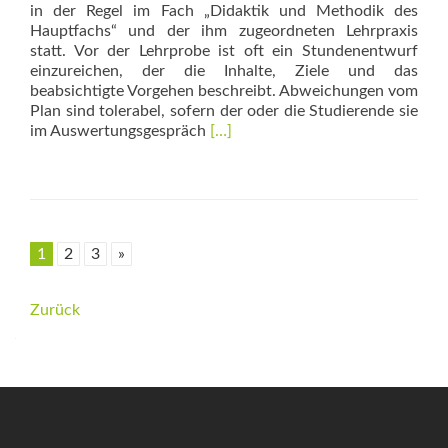
in der Regel im Fach „Didaktik und Methodik des
Hauptfachs“ und der ihm zugeordneten Lehrpraxis
statt. Vor der Lehrprobe ist oft ein Stundenentwurf
einzureichen, der die Inhalte, Ziele und das
beabsichtigte Vorgehen beschreibt. Abweichungen vom
Plan sind tolerabel, sofern der oder die Studierende sie
Read
im Auswertungsgespräch
[…]
more
about
Circle
Teaching
1
2
3
»
Beitrags-
Zurück
Navigation