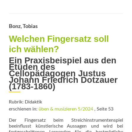
about
Flexibler
­
methodischer
Bonz, Tobias
Baukasten
Welchen Fingersatz soll
ich wählen?
Ein Praxisbeispiel aus den
Etüden des
Cellopädagogen Justus
Johann Friedrich Dotzauer
(1783-1860)
Rubrik: Didaktik
erschienen in:
üben & musizieren 5/2024
, Seite 53
Der Fingersatz beim Streichinstrumentenspiel
beeinflusst künstlerische Aussagen und wird bei