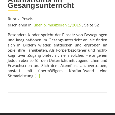
Gesangsunterricht
Rubrik: Praxis
erschienen in:
üben & musizieren 1/2015
, Seite 32
Besonders Kinder spricht der Einsatz von Be­wegungen
und Imaginationen im Gesangsunterricht an, sie finden
sich in Bildern wieder, entdecken und erproben im
Spiel ihre Fähigkeiten. Als körperbezogener und nicht-
kognitiver Zugang bietet sich ein solches Herangehen
jedoch ebenso für den Unterricht mit Jugendlichen und
Erwachsenen an. Sich dem Atemfluss anzuvertrauen,
anstatt mit übermäßigem Kraftaufwand eine
Read
Stimmleistung
[…]
more
about
Die
Welle
kommt
–
die