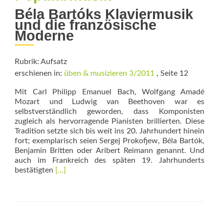
Béla Bartóks Klaviermusik
und die französische
Moderne
Rubrik: Aufsatz
erschienen in:
üben & musizieren 3/2011
, Seite 12
Mit Carl Philipp Emanuel Bach, Wolf­gang Amadé
Mozart und Ludwig van Beethoven war es
selbstverständlich geworden, dass Komponisten
zugleich als hervorragende Pianisten brillierten. Diese
Tradition setzte sich bis weit ins 20. Jahrhundert hinein
fort; ­exemplarisch seien Sergej Prokofjew, Béla Bartók,
Benjamin Brit­ten oder Aribert Reimann genannt. Und
auch im Frankreich des späten 19. Jahrhunderts
Read
bestätigten
[…]
more
about
Neue
Musik
–