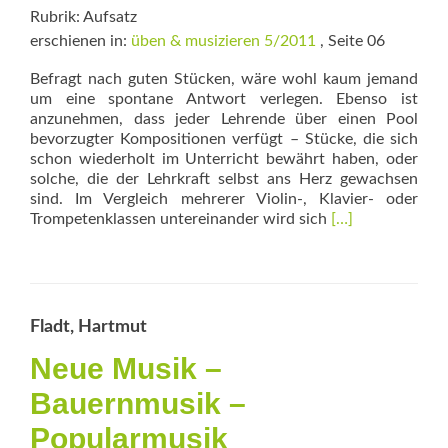
Rubrik: Aufsatz
erschienen in:
üben & musizieren 5/2011
, Seite 06
Befragt nach guten Stücken, wäre wohl kaum jemand
um eine spontane Antwort verlegen. Ebenso ist
anzunehmen, dass jeder Lehrende über einen Pool
bevorzugter Kompositionen verfügt – Stücke, die sich
schon wiederholt im Unterricht bewährt haben, oder
solche, die der Lehrkraft selbst ans Herz gewachsen
sind. Im Vergleich mehrerer Violin-, Klavier- oder
Read
Trompetenklassen untereinander wird sich
[…]
more
about
Gute
Stücke?
Fladt, Hartmut
Neue Musik –
Bauernmusik –
Popularmusik