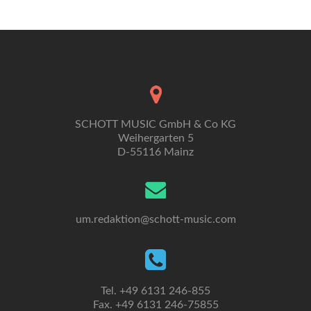
Bauernmusik
–
Popularmusik
SCHOTT MUSIC GmbH & Co KG
Weihergarten 5
D-55116 Mainz
um.redaktion@schott-music.com
Tel. +49 6131 246-855
Fax. +49 6131 246-75855