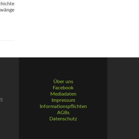
chichte
rzwänge
Über uns
Facebook
Mediadaten
55
Impressum
Informationspflichten
AGBs
Datenschutz