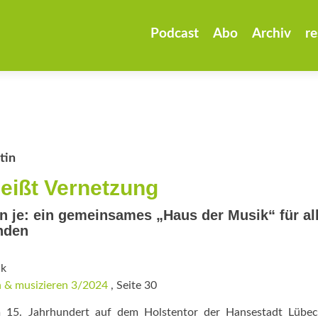
Zum
Inhalt
Podcast
Abo
Archiv
re
springen
tin
eißt Vernetzung
n je: ein gemeinsames „Haus der Musik“ für al
nden
ik
 & musizieren 3/2024
, Seite 30
 15. Jahrhundert auf dem Holstentor der Hansestadt Lübeck