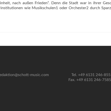
nheit, nach außen Frieden“. Denn die Stadt war in ihrer Ges
urinstitutionen wie Musikschulen1 oder Orchester2 durch Spa
ng
edaktion@schott-music.com
Tel. +49 6131 246-855
Fax. +49 6131 246-758