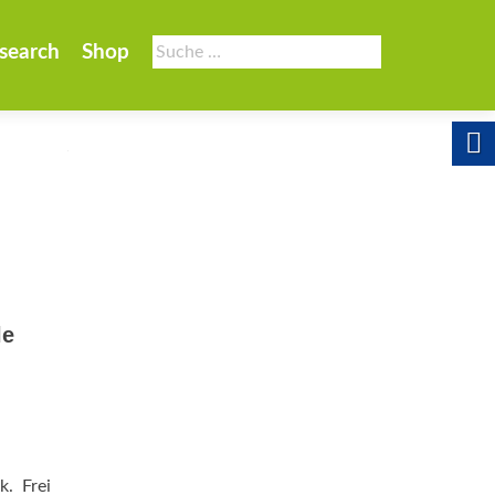
Suche
search
Shop
nach:
le
. Frei