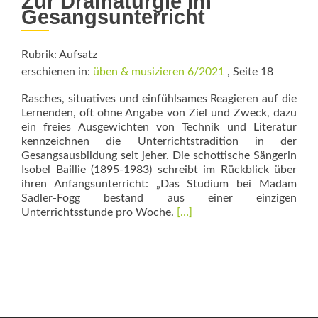
Zur Dramaturgie im
Gesangsunterricht
Rubrik: Aufsatz
erschienen in:
üben & musizieren 6/2021
, Seite 18
Rasches, situatives und einfühlsames Reagieren auf die
Lernenden, oft ohne Angabe von Ziel und Zweck, dazu
ein freies Ausgewichten von Technik und Literatur
kennzeichnen die Unterrichtstradition in der
Gesangsausbildung seit jeher. Die schottische Sängerin
Isobel Baillie (1895-1983) schreibt im Rückblick über
ihren Anfangsunterricht: „Das Studium bei Madam
Sadler-Fogg bestand aus einer einzigen
Read
Unterrichtsstunde pro Woche.
[…]
more
about
Intuition
oder
Struktur?