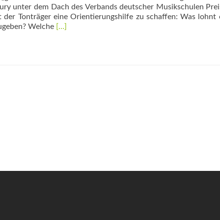
ury unter dem Dach des Verbands deutscher Musik­schulen Pre
der Tonträger eine Orientierungshilfe zu schaffen: Was lohnt 
Read
rzugeben? Welche
[…]
more
about
„Ich
rap
mir
die
Welt“