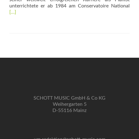
Rea
unterrichtete er ab 1984 am Conservatoire National
mor
[…]
abo
24
Soul
Etu
SCHOTT MUSIC GmbH & Co KG
Weihergarten 5
D-55116 Mainz