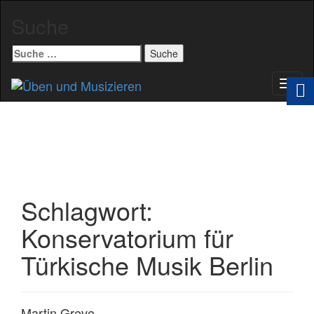
Suche
Suche
nach:
Schal
Navig
Schlagwort:
Konservatorium für
Türkische Musik Berlin
Martin Greve