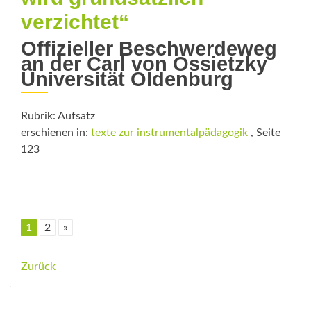
verzichtet“
Offizieller Beschwerdeweg
an der Carl von Ossietzky
Universität Oldenburg
Rubrik: Aufsatz
erschienen in:
texte zur instrumentalpädagogik
, Seite
123
1
2
»
Beitrags-
Zurück
Navigation