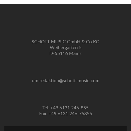
SCHOTT MUSIC GmbH & Co KG
Weihergarten 5
D-55116 Mainz
um.redaktion@schott-music.com
Tel. +49 6131 246-855
Fax. +49 6131 246-75855