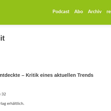
Zum
Inhalt
Podcast
Abo
Archiv
re
springen
it
tdeckte – Kritik eines aktuellen Trends
e 32
ag erhältlich.