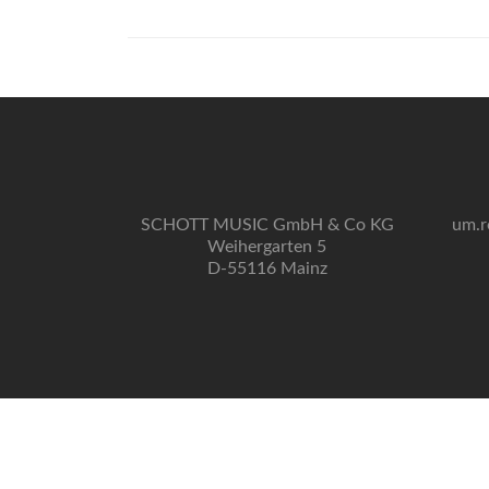
SCHOTT MUSIC GmbH & Co KG
um.r
Weihergarten 5
D-55116 Mainz