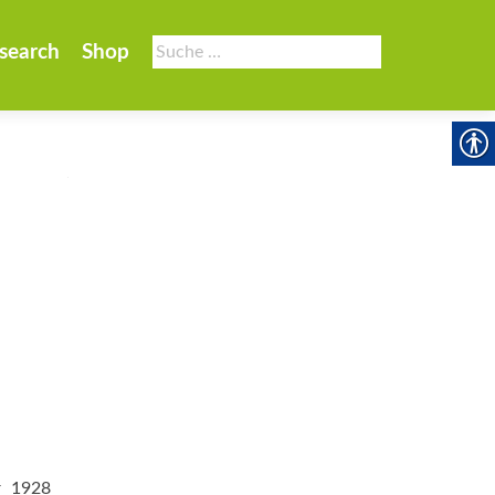
Suche
search
Shop
nach:
er 1928