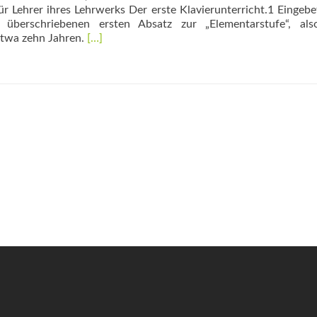
 Lehrer ihres Lehrwerks Der erste Klavierunterricht.1 Eingebet
 überschriebenen ersten Absatz zur „Elementarstufe“, al
Read
etwa zehn Jahren.
[…]
more
about
„Jede
Musikstunde
soll
ein
Fest
sein“