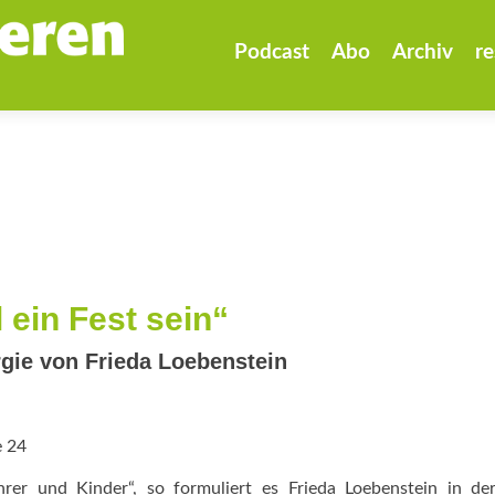
Zum
Inhalt
Podcast
Abo
Archiv
re
springen
 ein Fest sein“
gie von Frieda Loebenstein
e 24
hrer und Kinder“, so formuliert es Frieda Loebenstein in d