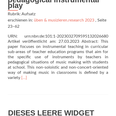
play
Rubrik: Aufsatz
erschienen in:
üben & musizieren.research 2023
, Seite
23–62
URN: urn:nbn:de:101:1-2023032709595132026680
Artikel veröffentlicht am: 27.03.2023 Abstract: This
paper focuses on instrumental teaching in curricular
sub-areas of teacher education programs that aim for
the specific use of instruments by teachers in
pedagogical situations of music making with students
at school. This non-soloistic and non-concert-oriented
way of making music in classrooms is defined by a
Read
variety
[…]
more
about
Künstlerisch-
pädagogischer
Musizierunterricht
–
DIESES LEERE WIDGET
Begriff,