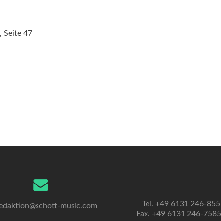
, Seite 47
Tel. +49 6131 246-855
edaktion@schott-music.com
Fax. +49 6131 246-758