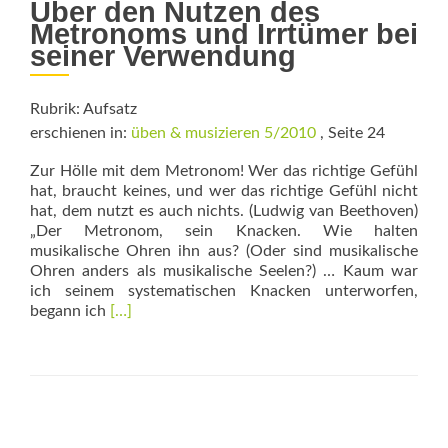
Über den Nutzen des
Metronoms und Irrtümer bei
seiner Verwendung
Rubrik: Aufsatz
erschienen in:
üben & musizieren 5/2010
, Seite 24
Zur Hölle mit dem Metronom! Wer das richtige Gefühl
hat, braucht keines, und wer das richtige Gefühl nicht
hat, dem nutzt es auch nichts. (Ludwig van Beethoven)
„Der Metronom, sein Knacken. Wie halten
musikalische Ohren ihn aus? (Oder sind musikalische
Ohren anders als musikalische Seelen?) … Kaum war
ich seinem systematischen Kna­cken unterworfen,
Read
begann ich
[…]
more
about
„Zur
Hölle
mit
dem