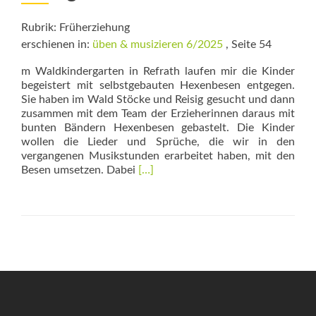
Rubrik: Früherziehung
erschienen in:
üben & musizieren 6/2025
, Seite 54
m Waldkindergarten in Refrath laufen mir die Kinder
begeistert mit selbstgebauten Hexenbesen entgegen.
Sie haben im Wald Stöcke und Reisig gesucht und dann
zusammen mit dem Team der Erzieherinnen daraus mit
bunten Bändern Hexenbesen gebastelt. Die Kinder
wollen die Lieder und Sprüche, die wir in den
vergangenen Musikstunden erarbeitet haben, mit den
Read
Besen umsetzen. Dabei
[…]
more
about
Nachhaltige
Kooperation