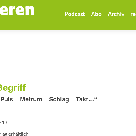
Zum
Inhalt
Podcast
Abo
Archiv
re
springen
egriff
Puls – Metrum – Schlag – Takt…“
e 13
ag erhältlich.