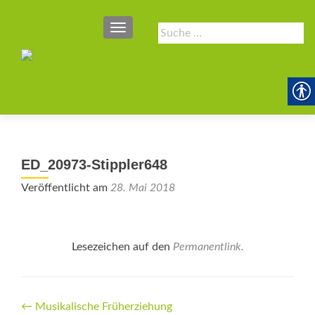
SCHALTE NAVIGATION
Suche
nach:
ED_20973-Stippler648
Veröffentlicht am
28. Mai 2018
Lesezeichen auf den
Permanentlink
.
Beitrags-
←
Musikalische ­Früherziehung