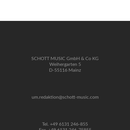
Navigation
SCHOTT MUSIC GmbH & Co KG
Weihergarten 5
D-55116 Mainz
um.redaktion@schott-music.com
Tel. +49 6131 246-855