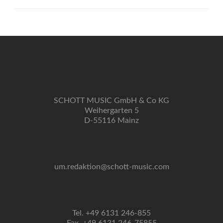
SCHOTT MUSIC GmbH & Co KG
Weihergarten 5
D-55116 Mainz
um.redaktion@schott-music.com
Tel. +49 6131 246-855