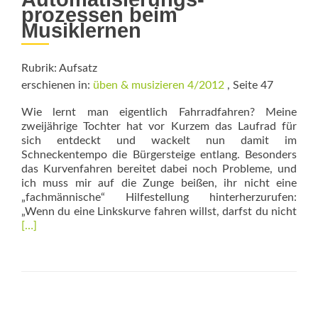
prozessen beim
Musiklernen
Rubrik: Aufsatz
erschienen in:
üben & musizieren 4/2012
, Seite 47
Wie lernt man eigentlich Fahrradfahren? Mei­ne
zweijährige Tochter hat vor Kurzem das Laufrad für
sich entdeckt und wackelt nun damit im
Schneckentempo die Bürgersteige entlang. Besonders
das Kurvenfahren bereitet dabei noch Probleme, und
ich muss mir auf die Zunge beißen, ihr nicht eine
„fachmännische“ Hilfestellung hinterherzurufen:
„Wenn du eine Linkskurve fahren willst, darfst du nicht
Read
[…]
more
about
Musizieren
wie
von
selbst?