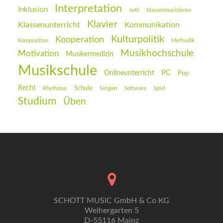
Interpretation
Inklusion
JeKi
Klassenmusizieren
Klavier
Klassenunterricht
Kommunikation
Kulturpolitik
Kooperation
Komposition
Methodik
Musikhochschule
Motivation
Musikermedizin
Musikschule
PC
Onlineunterricht
Pop
Recht
Schule
Rhythmus
Singen
Software
Spiel
Studium
Üben
SCHOTT MUSIC GmbH & Co KG
Weihergarten 5
D-55116 Mainz