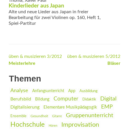
Thoma, Xaver Paul
Kinderlieder aus Japan
Alte und neue Lieder aus Japan in freier
Bearbeitung für zwei Violinen op. 160, Heft 1,
Spiel-Partitur
Beitrags-
üben & musizieren 3/2012
üben & musizieren 5/2012
Meisterlehre
Bläser
Navigation
Themen
Analyse
Anfangsunterricht
App
Ausbildung
Digital
Computer
Berufsbild
Bildung
Didaktik
EMP
Digitalisierung
Elementare Musikpädagogik
Gruppenunterricht
Ensemble
Gesundheit
Gitarre
Hochschule
Improvisation
Hören