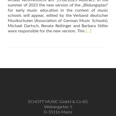
Artikel veröffentlicht am: 15.08.2023 Abstract: In the
summer of 2023 the new version of the „Bildungsplan“
for early music education in the context of music
schools will appear, edited by the Verband deutscher
Musikschulen (Association of German Music Schools).
Michael Dartsch, Renate Reitinger and Barbara Stiller
Read
were responsible for the new version. This
[…]
more
about
Der
neue
Bildungsplan
für
frühe
musikalische
Bildung
in
und
mit
Musikschulen
SCHOTT MUSIC GmbH & Co KG
–
Weihergarten 5
Ein
D-55116 Mainz
Beitrag