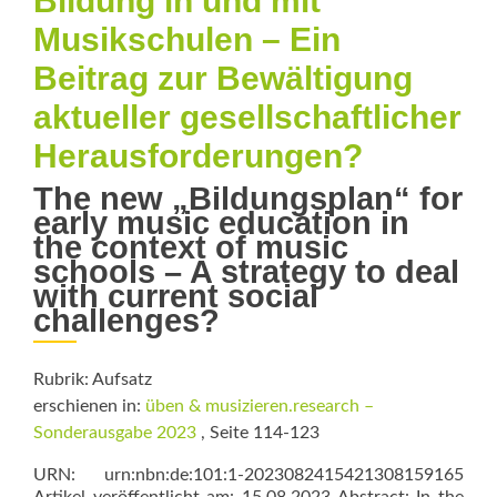
Bildung in und mit
Musikschulen – Ein
Beitrag zur Bewältigung
aktueller gesellschaftlicher
Herausforderungen?
The new „Bildungsplan“ for
early music education in
the context of music
schools – A strategy to deal
with current social
challenges?
Rubrik: Aufsatz
erschienen in:
üben & musizieren.research –
Sonderausgabe 2023
, Seite 114-123
URN: urn:nbn:de:101:1-2023082415421308159165