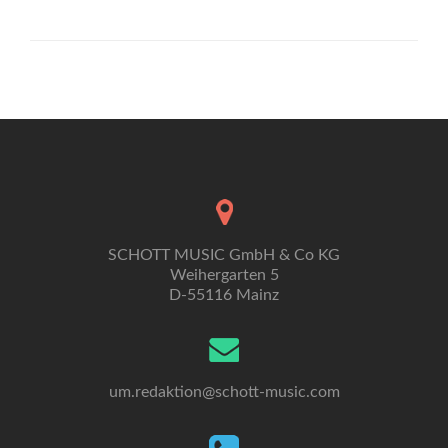
about
Eine
Brücke
aus
Gesang
SCHOTT MUSIC GmbH & Co KG
Weihergarten 5
D-55116 Mainz
um.redaktion@schott-music.com