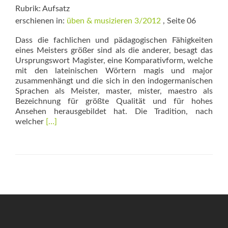
Rubrik: Aufsatz
erschienen in:
üben & musizieren 3/2012
, Seite 06
Dass die fachlichen und pädagogischen Fähigkeiten
eines Meisters größer sind als die anderer, besagt das
Ursprungswort Magis­ter, eine Komparativform, welche
mit den lateinischen Wörtern magis und major
zusammenhängt und die sich in den indogermanischen
Sprachen als Meister, master, mister, maestro als
Bezeichnung für größte Qualität und für hohes
Ansehen herausgebildet hat. Die Tradition, nach
Read
welcher
[…]
more
about
Meister-
Unterricht