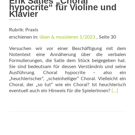
Erik Saties „Choral
hypocrite“ für Violine und
Klavier
Rubrik: Praxis
erschienen in:
üben & musizieren 1/2023
, Seite 30
Versuchen wir vor einer Beschäftigung mit dem
Notentext eine Annäherung über die verbalen
Formulierungen, die Satie dem Stück beigegeben hat.
Sie sind bedeutsam für dessen Verständnis und seine
Ausführung. Choral hypocrite – also ein
„heuchlerischer“, „scheinheiliger“ Choral. Vielleicht ein
Choral, der „so tut“ wie ein Choral? Ist heuchlerisch
Read
eventuell auch ein Hinweis für die SpielerInnen?
[…]
more
about
Mit
Heiligensc