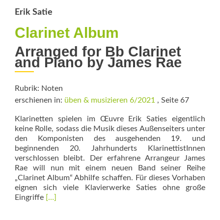
Erik Satie
Clarinet Album
Arranged for Bb Clarinet
and Piano by James Rae
Rubrik: Noten
erschienen in:
üben & musizieren 6/2021
, Seite 67
Klarinetten spielen im Œuvre Erik Saties eigentlich
keine Rolle, sodass die Musik dieses Außenseiters unter
den Komponisten des ausgehenden 19. und
beginnenden 20. Jahrhunderts KlarinettistInnen
verschlossen bleibt. Der erfahrene Arrangeur James
Rae will nun mit einem neuen Band seiner Reihe
„Clarinet Album“ Abhilfe schaffen. Für dieses Vorhaben
eignen sich viele Klavierwerke Saties ohne große
Read
Eingriffe
[…]
more
about