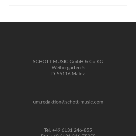
Gravierende
Folgen
SCHOTT MUSIC GmbH & Co KG
Weihergarten 5
D-55116 Mainz
um.redaktion@schott-music.com
Tel. +49 6131 246-855