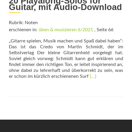
20 Playalong-Solos for
Guitar, mit Audio-Download
Rubrik: Noten
erschienen in:
üben & musizieren 6/2021
, Seite 66
„Gitarre spielen, Musik machen und Spaß dabei haben“:
Das ist das Credo von Martin Schmidt, der im
Selbstverlag Der kleine Gitarrenheld vorgelegt hat.
Soviel gleich vorweg: Schmidt kann gut erklären und
findet immer den richtigen Ton, er leitet inspirierend an,
ohne dabei zu lehrerhaft und überkorrekt zu sein, was
Read
er schon im kürzlich erschienenen Surf
[…]
more
about
Der
kleine
Gitarrenheld