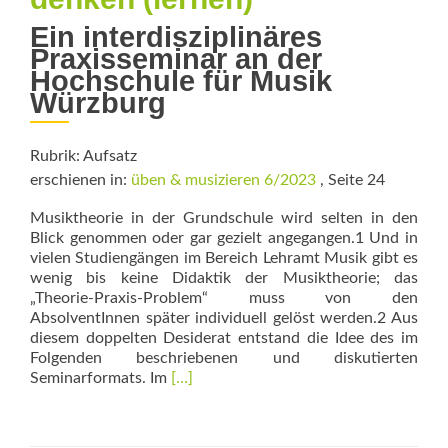
Ein interdisziplinäres
Praxisseminar an der
Hochschule für Musik
Würzburg
Rubrik: Aufsatz
erschienen in:
üben & musizieren 6/2023
, Seite 24
Musiktheorie in der Grundschule wird selten in den
Blick genommen oder gar gezielt angegangen.1 Und in
vielen Studiengängen im Bereich Lehramt Musik gibt es
wenig bis keine Didaktik der Musiktheorie; das
„Theorie-Praxis-Problem“ muss von den
AbsolventInnen später individuell gelöst werden.2 Aus
diesem doppelten Desiderat entstand die Idee des im
Folgenden beschriebenen und diskutierten
Read
Seminarformats. Im
[…]
more
about
Spielerisch