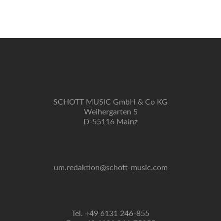
musikalisch
denken
(lernen)
SCHOTT MUSIC GmbH & Co KG
Weihergarten 5
D-55116 Mainz
um.redaktion@schott-music.com
Tel. +49 6131 246-855