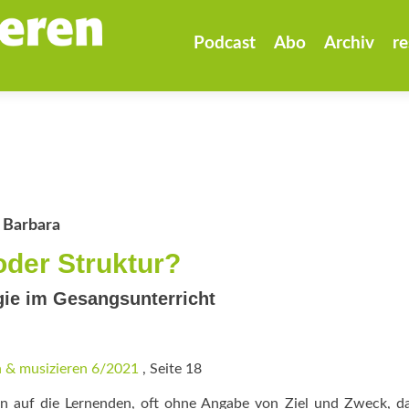
Zum
Inhalt
Podcast
Abo
Archiv
re
springen
 Barbara
 oder Struktur?
ie im Gesangsunterricht
 & musizieren 6/2021
, Seite 18
en auf die Lernenden, oft ohne Angabe von Ziel und Zweck, d