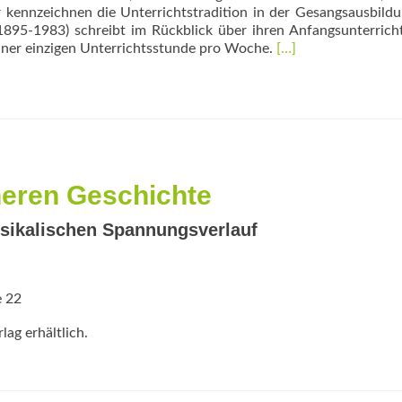
 kennzeichnen die Unterrichtstradition in der Gesangsausbildu
 (1895-1983) schreibt im Rückblick über ihren Anfangsunterrich
Read
ner einzigen Unterrichtsstunde pro Woche.
[…]
more
about
Intuition
oder
Struktur?
neren Geschichte
usikalischen Spannungsverlauf
e 22
ag erhältlich.