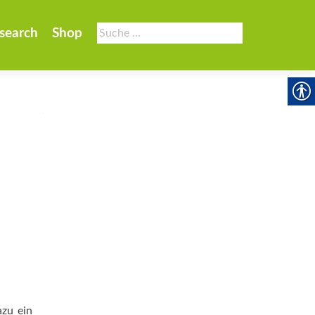
Suche
search
Shop
nach:
azu ein