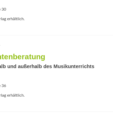
e 30
ag erhältlich.
r
ntenberatung
lb und außerhalb des Musikunterrichts
e 36
ag erhältlich.