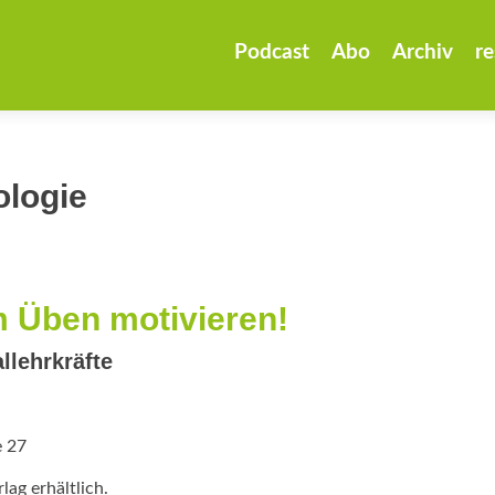
Zum
Inhalt
Podcast
Abo
Archiv
re
springen
logie
m Üben motivieren!
llehrkräfte
e 27
ag erhältlich.