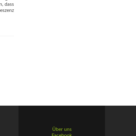
n, dass
leszenz
Über uns
Facebook