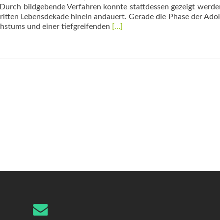
. Durch bildgebende Verfahren konnte stattdessen gezeigt werde
r dritten Lebensdekade hinein andauert. Gerade die Phase der Ado
Read
achstums und einer tiefgreifenden
[…]
more
about
Adoleszenz
als
positive
Verunsicherung