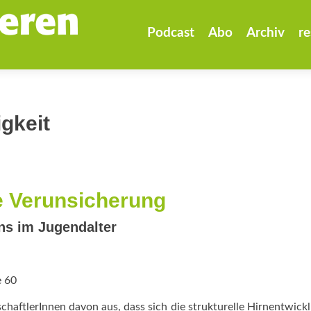
Zum
Inhalt
Podcast
Abo
Archiv
re
springen
gkeit
e Verunsicherung
ns im Jugendalter
e 60
aftlerInnen davon aus, dass sich die strukturelle Hirnentwick