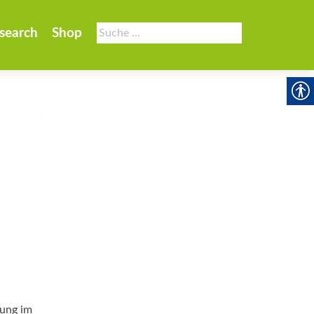
Suche
search
Shop
nach:
lung im