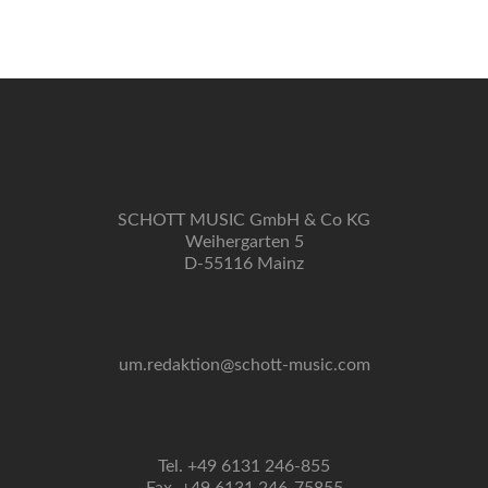
Navigation
SCHOTT MUSIC GmbH & Co KG
Weihergarten 5
D-55116 Mainz
um.redaktion@schott-music.com
Tel. +49 6131 246-855