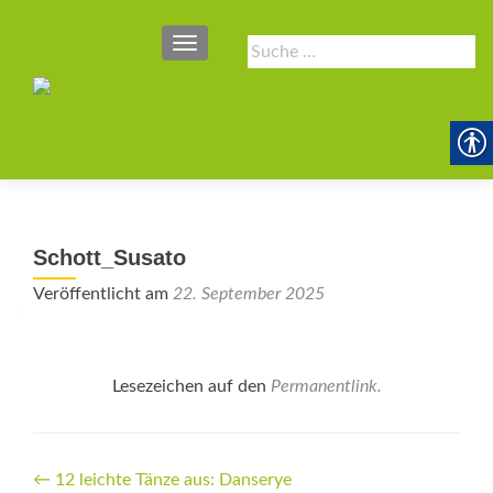
SCHALTE NAVIGATION
Suche
nach:
Schott_Susato
Veröffentlicht am
22. September 2025
Lesezeichen auf den
Permanentlink
.
Beitrags-
←
12 leichte Tänze aus: Danserye