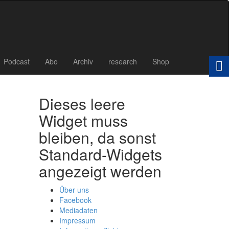
Podcast
Abo
Archiv
research
Shop
Dieses leere
Widget muss
bleiben, da sonst
Standard-Widgets
angezeigt werden
Über uns
Facebook
Mediadaten
Impressum