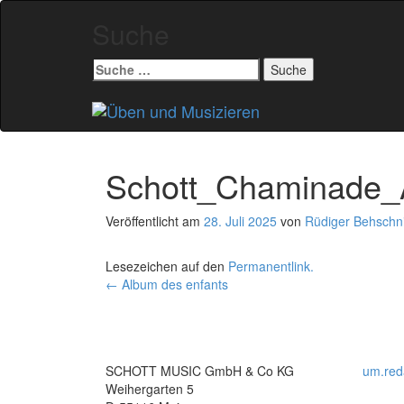
Suche
Suche
nach:
Zum
Inhalt
springen
Schott_Chaminade_
Veröffentlicht am
28. Juli 2025
von
Rüdiger Behschni
Lesezeichen auf den
Permanentlink
.
Beitrags-
←
Album des enfants
Navigation
SCHOTT MUSIC GmbH & Co KG
um.red
Weihergarten 5