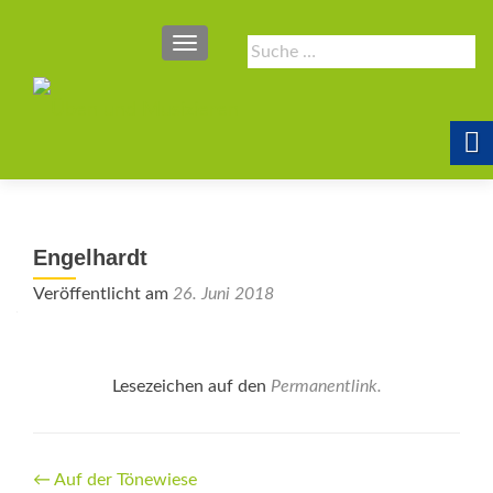
SCHALTE NAVIGATION
Suche
nach:
Engelhardt
Veröffentlicht am
26. Juni 2018
Lesezeichen auf den
Permanentlink
.
Beitrags-
←
Auf der Tönewiese