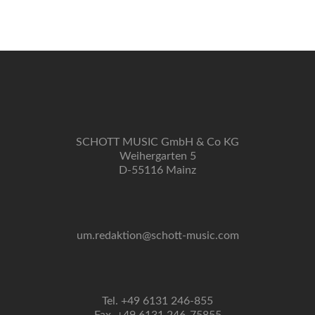
Navigation
SCHOTT MUSIC GmbH & Co KG
Weihergarten 5
D-55116 Mainz
um.redaktion@schott-music.com
Tel. +49 6131 246-855