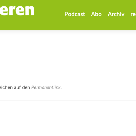
Zum
Inhalt
Podcast
Abo
Archiv
re
springen
eichen auf den
Permanentlink
.