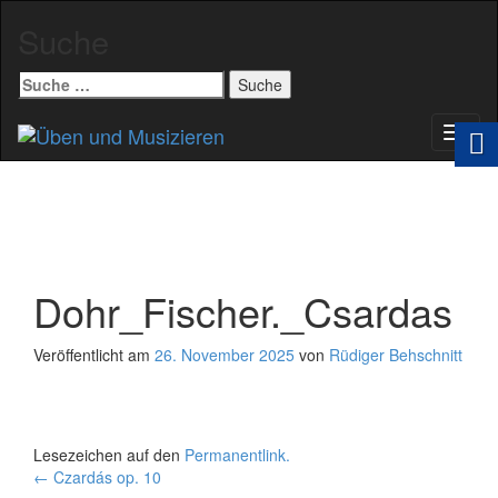
Suche
Suche
nach:
Schal
Navig
Dohr_Fischer._Csardas
Veröffentlicht am
26. November 2025
von
Rüdiger Behschnitt
Lesezeichen auf den
Permanentlink
.
Beitrags-
←
Czardás op. 10