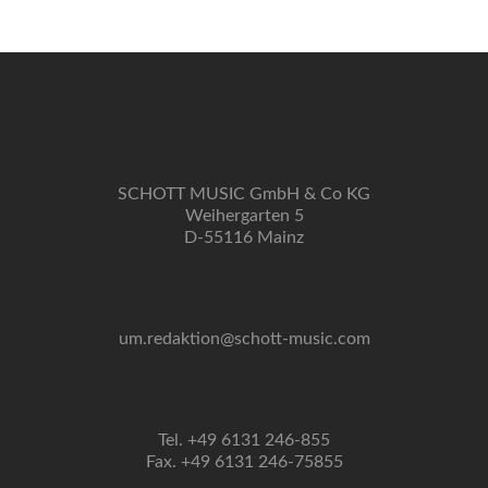
Navigation
SCHOTT MUSIC GmbH & Co KG
Weihergarten 5
D-55116 Mainz
um.redaktion@schott-music.com
Tel. +49 6131 246-855
Fax. +49 6131 246-75855