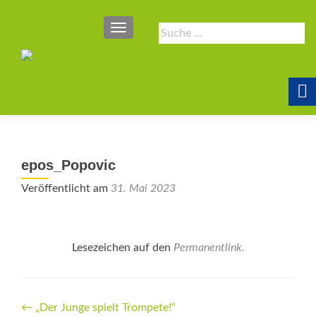
SCHALTE NAVIGATION
Suche
nach:
epos_Popovic
Veröffentlicht am
31. Mai 2023
Lesezeichen auf den
Permanentlink
.
Beitrags-
←
„Der Junge spielt ­Trompete!“