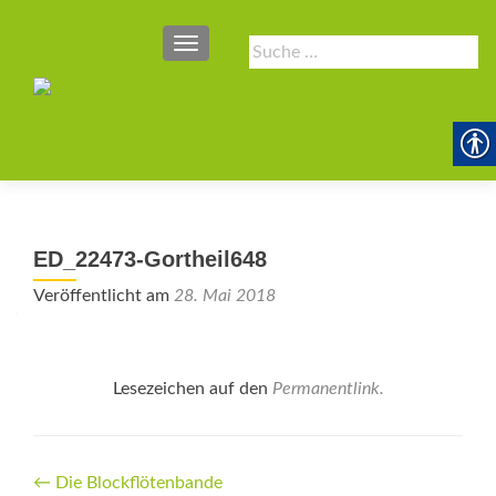
SCHALTE NAVIGATION
Suche
nach:
ED_22473-Gortheil648
Veröffentlicht am
28. Mai 2018
Lesezeichen auf den
Permanentlink
.
Beitrags-
←
Die Blockflötenbande