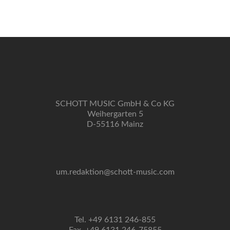
Navigation
SCHOTT MUSIC GmbH & Co KG
Weihergarten 5
D-55116 Mainz
um.redaktion@schott-music.com
Tel. +49 6131 246-855