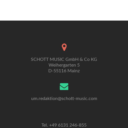
Navigation
SCHOTT MUSIC GmbH & Co KG
Weihergarten 5
D-55116 Mainz
um.redaktion@schott-music.com
Tel. +49 6131 246-855