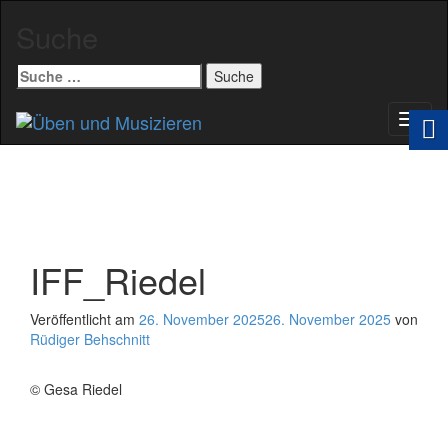
Suche
Suche
nach:
Schal
Navig
IFF_Riedel
Veröffentlicht am
26. November 2025
26. November 2025
von
Rüdiger Behschnitt
© Gesa Riedel