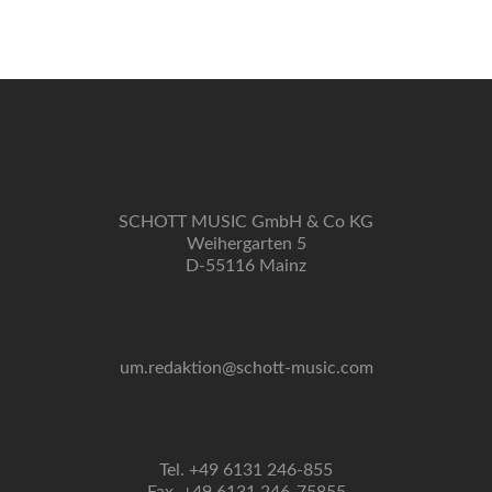
Navigation
SCHOTT MUSIC GmbH & Co KG
Weihergarten 5
D-55116 Mainz
um.redaktion@schott-music.com
Tel. +49 6131 246-855