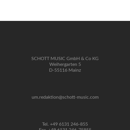
Navigation
SCHOTT MUSIC GmbH & Co KG
Weihergarten 5
D-55116 Mainz
um.redaktion@schott-music.com
Tel. +49 6131 246-855