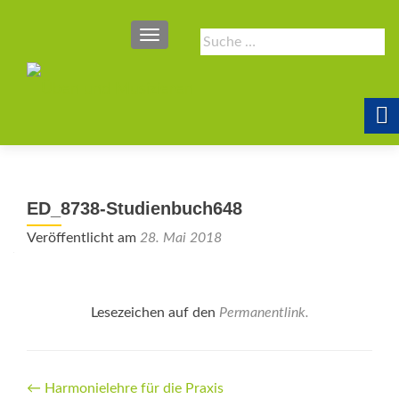
SCHALTE NAVIGATION
Suche
nach:
ED_8738-Studienbuch648
Veröffentlicht am
28. Mai 2018
Lesezeichen auf den
Permanentlink
.
Beitrags-
←
Harmonielehre für die Praxis