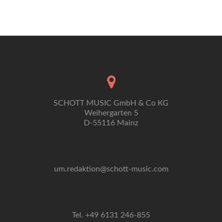
Navigation
SCHOTT MUSIC GmbH & Co KG
Weihergarten 5
D-55116 Mainz
um.redaktion@schott-music.com
Tel. +49 6131 246-855