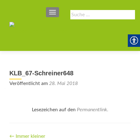
SCHALTE NAVIGATION
Suche
nach:
KLB_67-Schreiner648
Veröffentlicht am
28. Mai 2018
Lesezeichen auf den
Permanentlink
.
Beitrags-
←
Immer kleiner