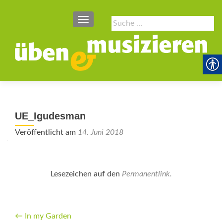
SCHALTE NAVIGATION
Suche
nach:
UE_Igudesman
Veröffentlicht am
14. Juni 2018
Lesezeichen auf den
Permanentlink
.
Beitrags-
←
In my Garden