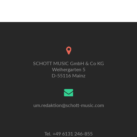
Navigation
SCHOTT MUSIC GmbH & Co KG
Weihergarten 5
D-55116 Mainz
um.redaktion@schott-music.com
Tel. +49 6131 246-855